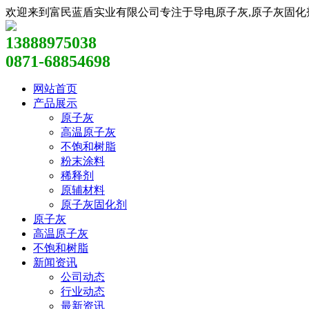
欢迎来到富民蓝盾实业有限公司专注于导电原子灰,原子灰固化剂,原
13888975038
0871-68854698
网站首页
产品展示
原子灰
高温原子灰
不饱和树脂
粉末涂料
稀释剂
原辅材料
原子灰固化剂
原子灰
高温原子灰
不饱和树脂
新闻资讯
公司动态
行业动态
最新资讯