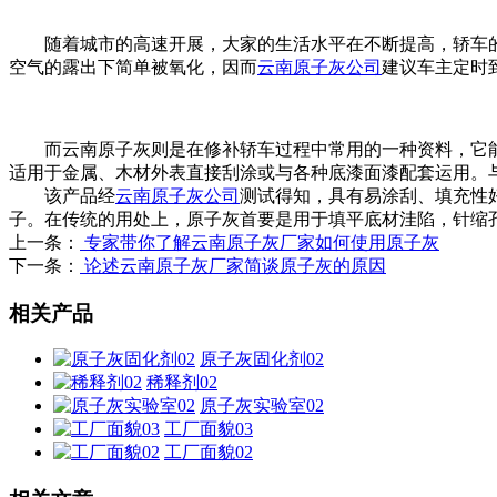
随着城市的高速开展，大家的生活水平在不断提高，轿车的
空气的露出下简单被氧化，因而
云南原子灰公司
建议车主定时
而云南原子灰则是在修补轿车过程中常用的一种资料，它能够
适用于金属、木材外表直接刮涂或与各种底漆面漆配套运用。
该产品经
云南原子灰公司
测试得知，具有易涂刮、填充性
子。在传统的用处上，原子灰首要是用于填平底材洼陷，针缩
上一条：
专家带你了解云南原子灰厂家如何使用原子灰
下一条：
论述云南原子灰厂家简谈原子灰的原因
相关产品
原子灰固化剂02
稀释剂02
原子灰实验室02
工厂面貌03
工厂面貌02