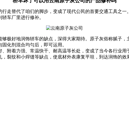
轿车坏了可以用
云南原子灰公司的产品修补吗
行走替代了咱们的脚步，变成了现代公民的首要交通工具之一。
到轿车厂里进行修补。
极好地润饰轿车的缺点，深得大家期待。原子灰俗称腻子，主
与固化剂混合均匀后，即可运用。
好、附着力强、常温快干、耐高温等长处，变成了当今各行业用
孔，裂纹和小焊缝等缺点，使底材外表康复平坦，到达润饰的效