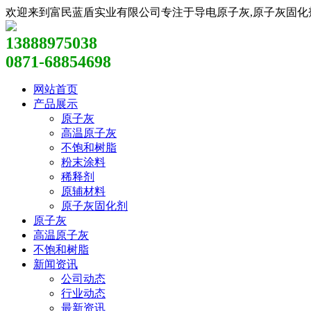
欢迎来到富民蓝盾实业有限公司专注于导电原子灰,原子灰固化剂,原
13888975038
0871-68854698
网站首页
产品展示
原子灰
高温原子灰
不饱和树脂
粉末涂料
稀释剂
原辅材料
原子灰固化剂
原子灰
高温原子灰
不饱和树脂
新闻资讯
公司动态
行业动态
最新资讯