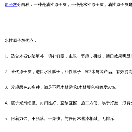
原子灰
分两种：一种是油性原子灰，一种是水性原子灰，油性原子灰
水性原子灰优点：
1、适合木器缺陷填补，填补钉眼，虫眼，节疤，拼缝，接口效果明显!
2、替代原子灰，进口水性腻子，油性腻子，502木屑等产品。有效提高
3、常规颜色20多种，满足不同木材需求!木材颜色相似度90%。
4、腻子光滑细腻、封闭性好、宜刮宜擦，施工方便。易于打磨、浪费
5、附着力强、不脱落。干燥快。与任何木器漆相融、无排斥。