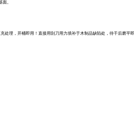
基面。
填充处理，开桶即用！直接用刮刀用力填补于木制品缺陷处，待干后磨平