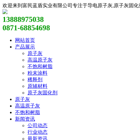
欢迎来到富民蓝盾实业有限公司专注于导电原子灰,原子灰固化剂,原
13888975038
0871-68854698
网站首页
产品展示
原子灰
高温原子灰
不饱和树脂
粉末涂料
稀释剂
原辅材料
原子灰固化剂
原子灰
高温原子灰
不饱和树脂
新闻资讯
公司动态
行业动态
最新资讯