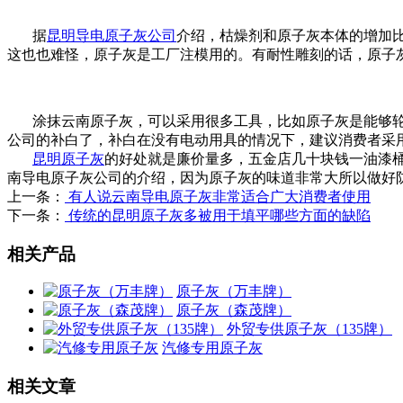
据
昆明导电原子灰公司
介绍，枯燥剂和原子灰本体的增加比
这也也难怪，原子灰是工厂注模用的。有耐性雕刻的话，原子
涂抹云南原子灰，可以采用很多工具，比如原子灰是能够轮
公司的补白了，补白在没有电动用具的情况下，建议消费者采
昆明原子灰
的好处就是廉价量多，五金店几十块钱一油漆
南导电原子灰公司的介绍，因为原子灰的味道非常大所以做好
上一条：
有人说云南导电原子灰非常适合广大消费者使用
下一条：
传统的昆明原子灰多被用于填平哪些方面的缺陷
相关产品
原子灰（万丰牌）
原子灰（森茂牌）
外贸专供原子灰（135牌）
汽修专用原子灰
相关文章