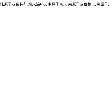
子灰稀释剂,粉末涂料云南原子灰,云南原子灰价格,云南原子灰厂家