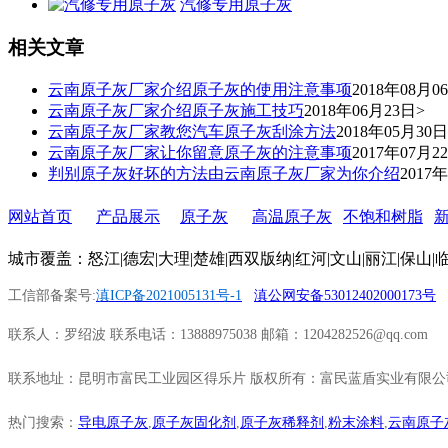
汽修专用原子灰
相关文章
云南原子灰厂家介绍原子灰的使用注意事项
2018年08月0
云南原子灰厂家介绍原子灰施工技巧
2018年06月23日>
云南原子灰厂家教您汽车原子灰刮涂方法
2018年05月30日
云南原子灰厂家让你留意原子灰的注意事项
2017年07月2
判别原子灰好坏的方法由云南原子灰厂家为你介绍
2017
网站首页
丨
产品展示
丨
原子灰
丨
高温原子灰
|
不饱和树脂
|
城市覆盖：
怒江
|
德宏
|
大理
|
楚雄
|
西双版纳
|
红河
|
文山
|
丽江
|
保山
|
工信部备案号:
滇ICP备2021005131号-1
滇公网安备53012402000173号
联系人：罗绍波 联系电话：13888975038 邮箱：1204282526@qq.com
联系地址：昆明市富民工业园区得乐片 版权所有：富民蓝盾实业有限公
热门搜索：
导电原子灰
,
原子灰固化剂
,
原子灰稀释剂
,
粉末涂料
,
云南原子