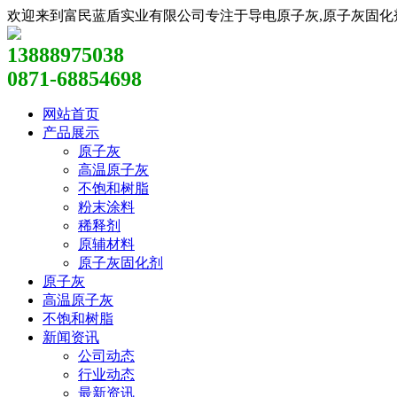
欢迎来到富民蓝盾实业有限公司专注于导电原子灰,原子灰固化剂,原
13888975038
0871-68854698
网站首页
产品展示
原子灰
高温原子灰
不饱和树脂
粉末涂料
稀释剂
原辅材料
原子灰固化剂
原子灰
高温原子灰
不饱和树脂
新闻资讯
公司动态
行业动态
最新资讯