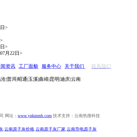
6日>
>
2日>
年07月22日>
新闻资讯
|
工厂面貌
|
服务中心
|
关于我们
丨
联系我们
临沧
|
普洱
|
昭通
|
玉溪
|
曲靖
|
昆明
|
迪庆
|
云南
司 网址：
www.ynkmmb.com
技术支持：云南热搜科技
灰
,
云南原子灰价格
,
云南原子灰厂家
,
云南导电原子灰